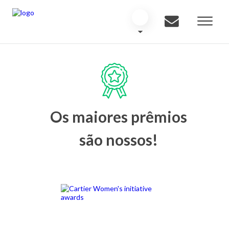
Os maiores prêmios
são nossos!