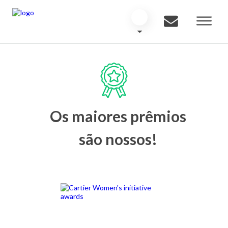
Os maiores prêmios
são nossos!