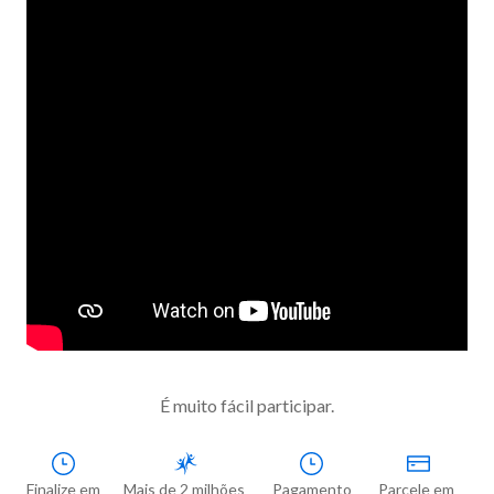
É muito fácil participar.
Finalize em

Mais de 2 milhões 
Pagamento

Parcele em 