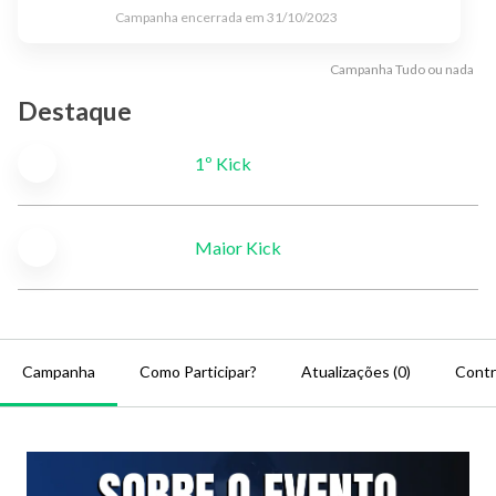
Campanha encerrada em
31/10/2023
Campanha
Tudo ou nada
Destaque
1º Kick
Maior Kick
Campanha
Como Participar?
Atualizações (0)
Contr