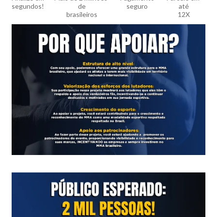
segundos!
de

seguro
até

brasileiros
12X