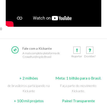
0
Fale com a Kickante
A mais completa plataforma de
Reportar
Dúvidas?
Crowdfunding do Brasil
+ 2 milhões
Meta: 1 bilhão para o Brasil.
de brasileiros participando na
Faça parte do movimento
Kickante
Kickante.
+ 100 mil projetos
Painel Transparente