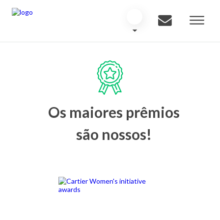
Os maiores prêmios
são nossos!