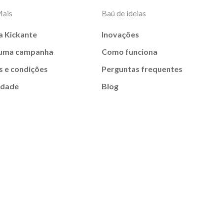
Mais
Baú de ideias
a Kickante
Inovações
 uma campanha
Como funciona
 e condições
Perguntas frequentes
idade
Blog