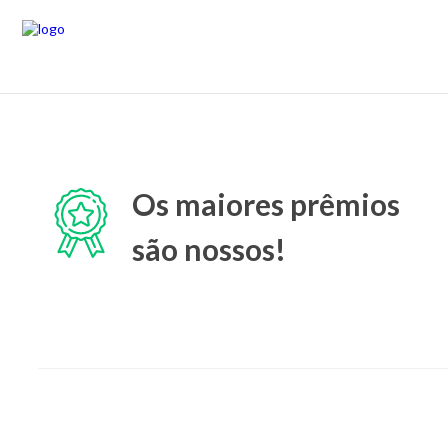
Os maiores prêmios
são nossos!