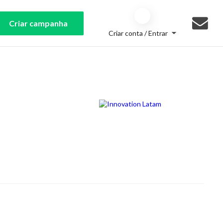
Criar campanha
Criar conta / Entrar