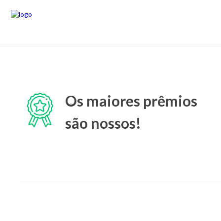
Os maiores prêmios
são nossos!