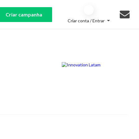
Criar campanha
Criar conta / Entrar