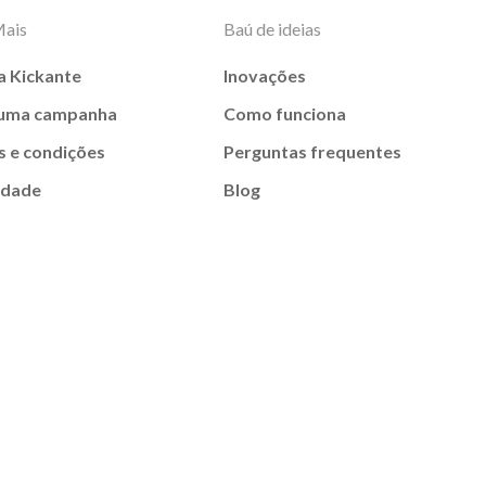
Mais
Baú de ideias
a Kickante
Inovações
 uma campanha
Como funciona
 e condições
Perguntas frequentes
idade
Blog