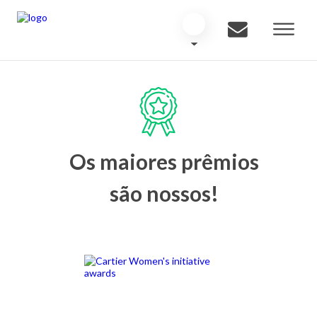
Os maiores prêmios
são nossos!