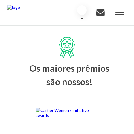
Os maiores prêmios
são nossos!