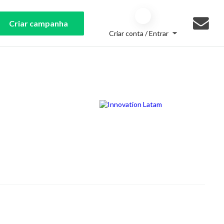
Criar campanha
Criar conta / Entrar