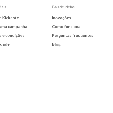
Mais
Baú de ideias
a Kickante
Inovações
 uma campanha
Como funciona
 e condições
Perguntas frequentes
idade
Blog