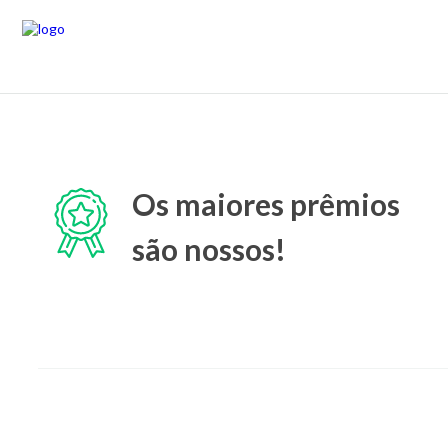
Os maiores prêmios
são nossos!