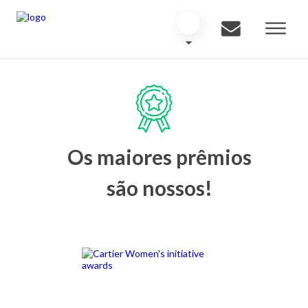
Os maiores prêmios
são nossos!