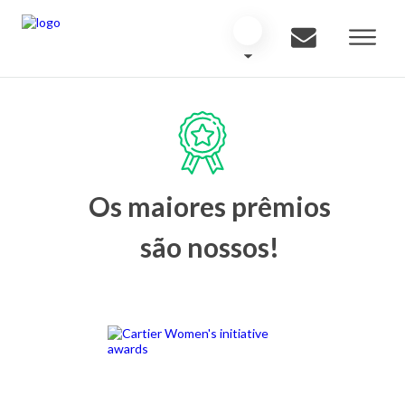
Os maiores prêmios
são nossos!