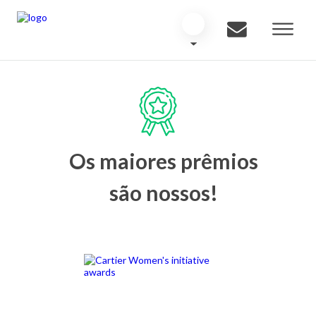
Os maiores prêmios
são nossos!