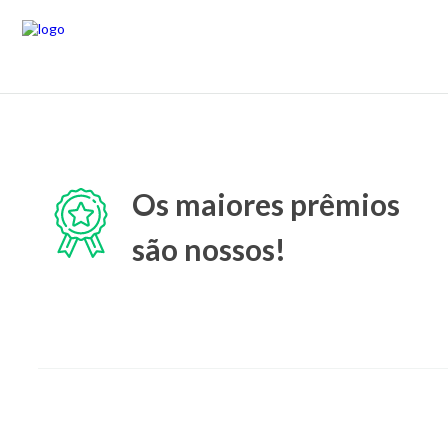
Os maiores prêmios
são nossos!