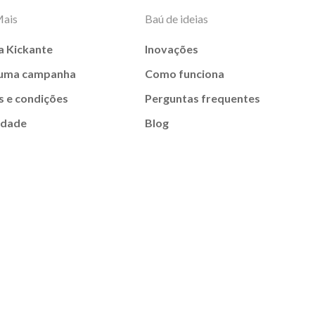
Mais
Baú de ideias
a Kickante
Inovações
 uma campanha
Como funciona
 e condições
Perguntas frequentes
idade
Blog