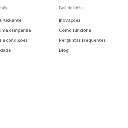
Mais
Baú de ideias
a Kickante
Inovações
 uma campanha
Como funciona
 e condições
Perguntas frequentes
idade
Blog