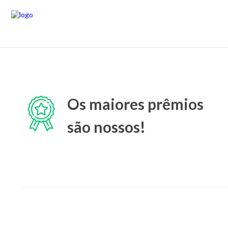
Os maiores prêmios
são nossos!