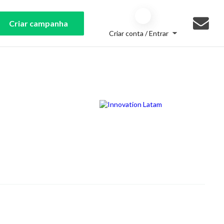
Criar campanha
Criar conta / Entrar