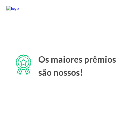
Os maiores prêmios
são nossos!