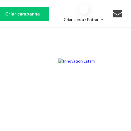
Criar campanha
Criar conta / Entrar