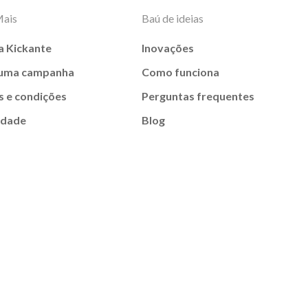
Mais
Baú de ideias
a Kickante
Inovações
 uma campanha
Como funciona
 e condições
Perguntas frequentes
idade
Blog