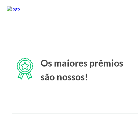
Os maiores prêmios
são nossos!