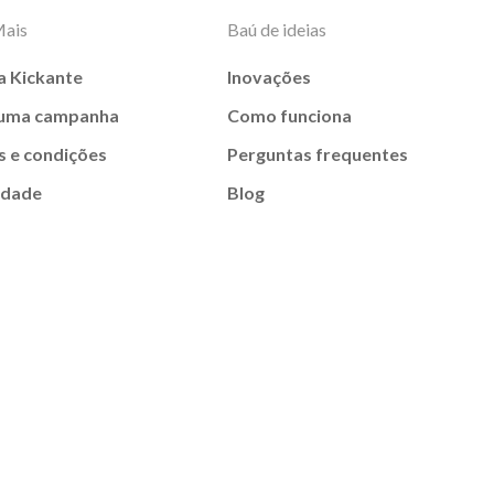
Mais
Baú de ideias
a Kickante
Inovações
 uma campanha
Como funciona
 e condições
Perguntas frequentes
idade
Blog