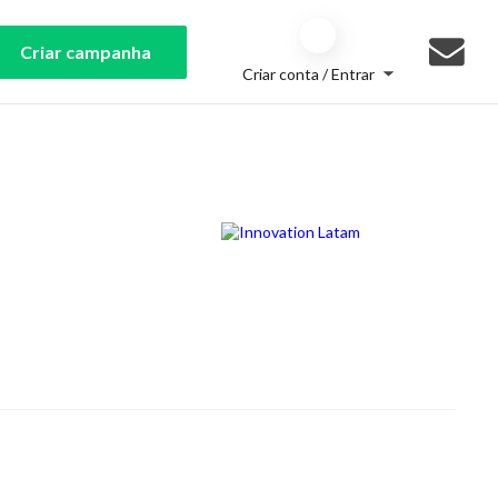
Criar campanha
Criar conta / Entrar