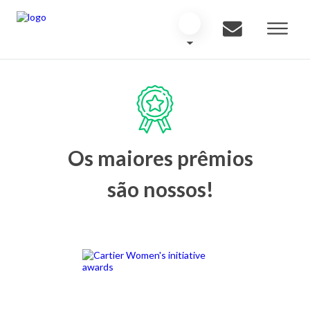
Os maiores prêmios
são nossos!