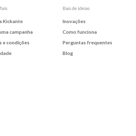
Mais
Baú de ideias
a Kickante
Inovações
 uma campanha
Como funciona
 e condições
Perguntas frequentes
idade
Blog