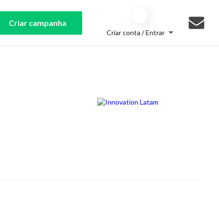
Criar campanha
Criar conta / Entrar