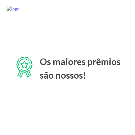
Os maiores prêmios
são nossos!