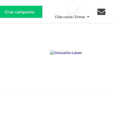
Criar campanha
Criar conta / Entrar