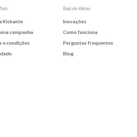
Mais
Baú de ideias
a Kickante
Inovações
 uma campanha
Como funciona
 e condições
Perguntas frequentes
idade
Blog