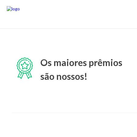
Os maiores prêmios
são nossos!