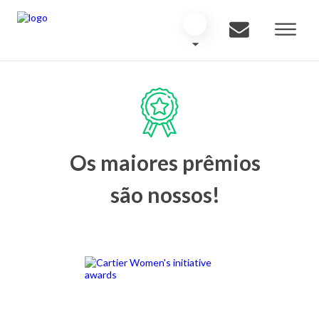
Os maiores prêmios
são nossos!