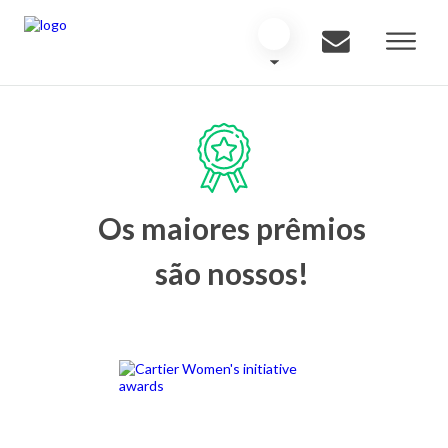
Os maiores prêmios
são nossos!