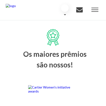
Os maiores prêmios
são nossos!