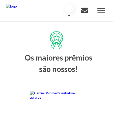
Os maiores prêmios
são nossos!