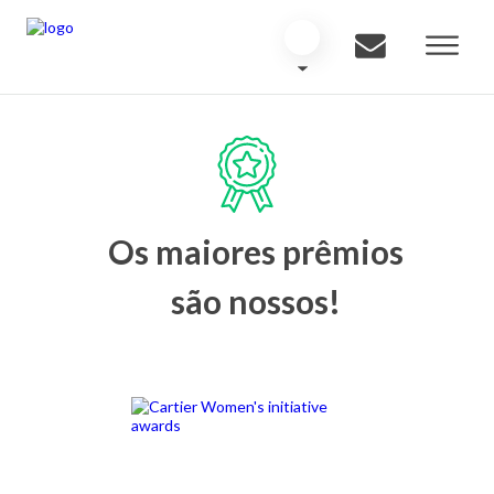
Os maiores prêmios
são nossos!