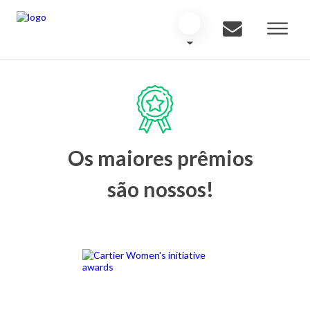
Os maiores prêmios
são nossos!