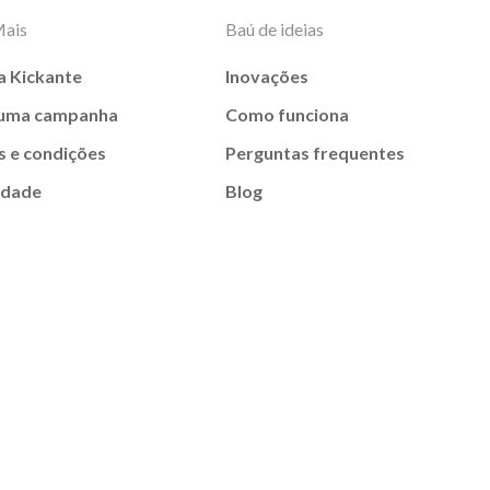
Mais
Baú de ideias
a Kickante
Inovações
 uma campanha
Como funciona
 e condições
Perguntas frequentes
idade
Blog