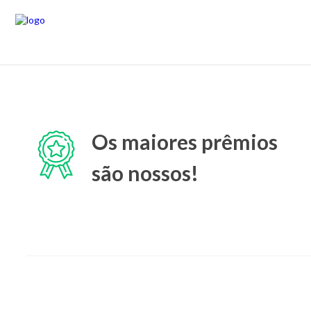
Os maiores prêmios
são nossos!