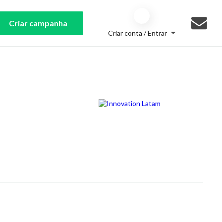
Criar campanha
Criar conta / Entrar