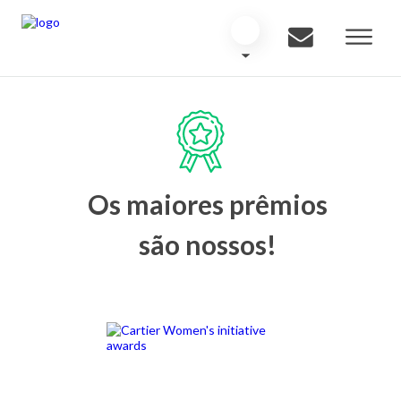
Os maiores prêmios
são nossos!