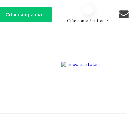
Criar campanha
Criar conta / Entrar