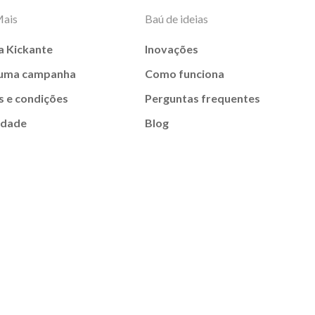
Mais
Baú de ideias
a Kickante
Inovações
 uma campanha
Como funciona
 e condições
Perguntas frequentes
idade
Blog