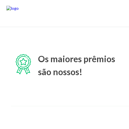
Os maiores prêmios
são nossos!