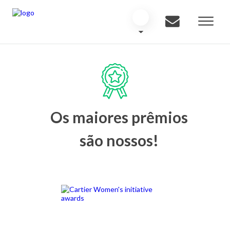
Os maiores prêmios
são nossos!