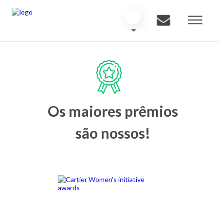
Os maiores prêmios
são nossos!