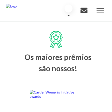
Os maiores prêmios
são nossos!