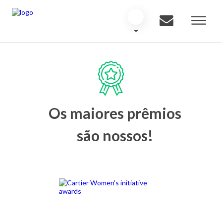
Os maiores prêmios
são nossos!