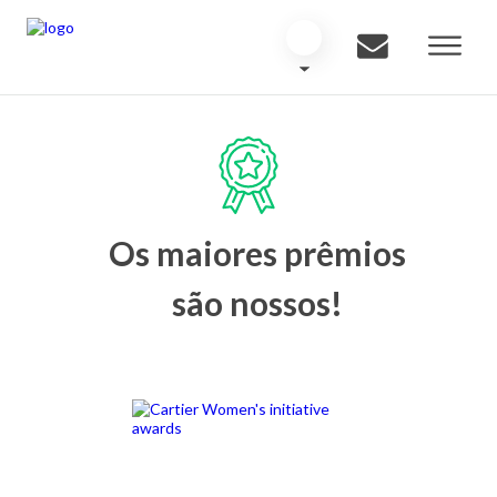
Os maiores prêmios
são nossos!