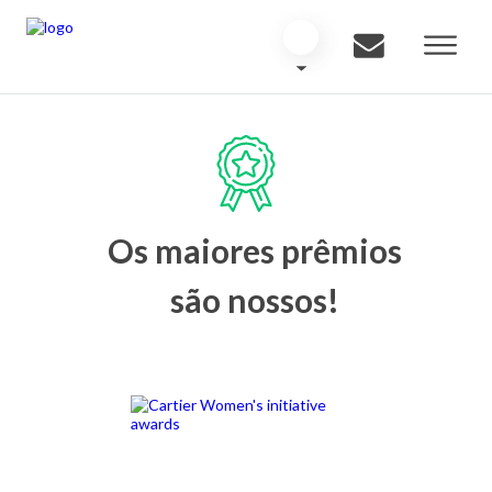
Os maiores prêmios
são nossos!