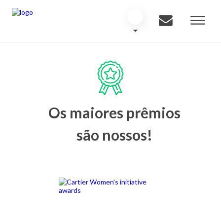
Os maiores prêmios
são nossos!