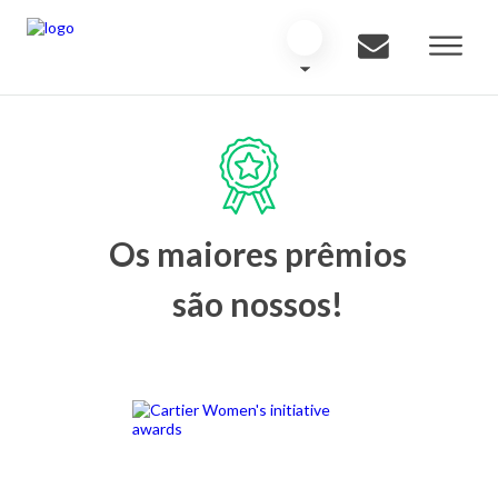
Os maiores prêmios
são nossos!