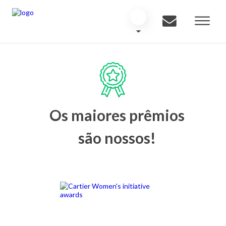
Os maiores prêmios
são nossos!