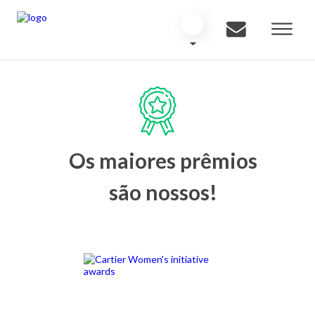
Os maiores prêmios
são nossos!