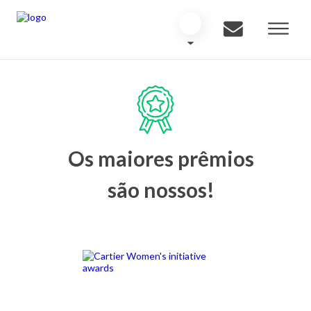
Os maiores prêmios
são nossos!