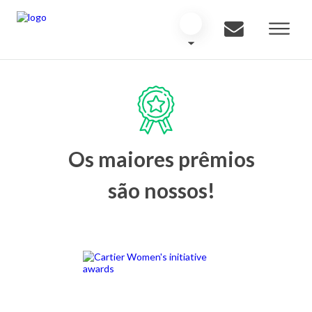
Os maiores prêmios
são nossos!