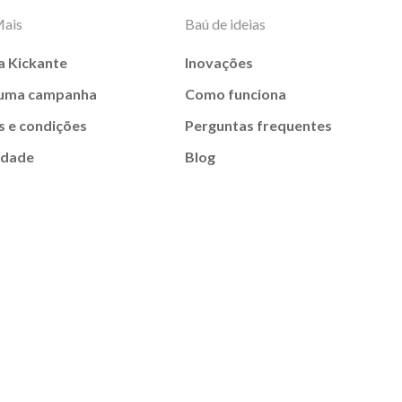
Mais
Baú de ideias
a Kickante
Inovações
 uma campanha
Como funciona
 e condições
Perguntas frequentes
idade
Blog