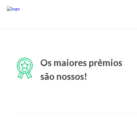
Os maiores prêmios
são nossos!