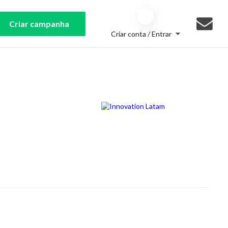
Criar campanha
Criar conta / Entrar