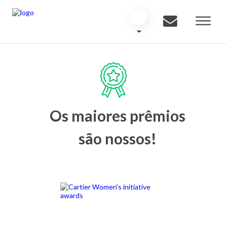
Os maiores prêmios
são nossos!