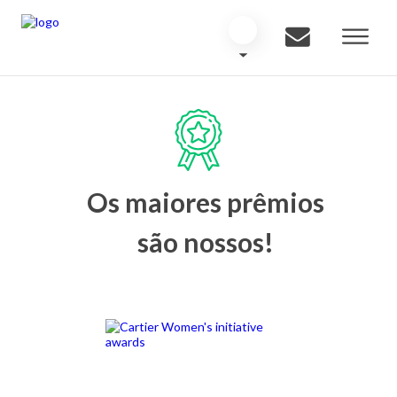
Os maiores prêmios
são nossos!