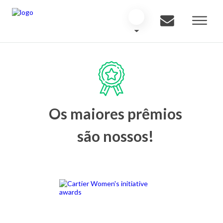
Os maiores prêmios
são nossos!