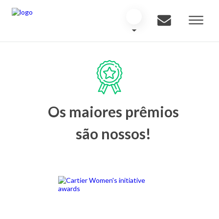
Os maiores prêmios
são nossos!