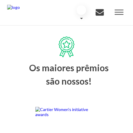
Os maiores prêmios
são nossos!