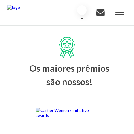
Os maiores prêmios
são nossos!