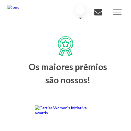
Os maiores prêmios
são nossos!