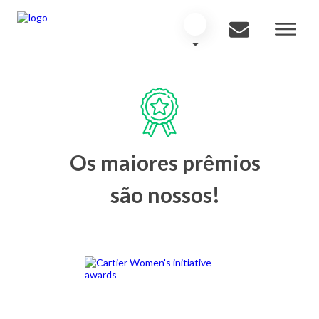
Os maiores prêmios
são nossos!