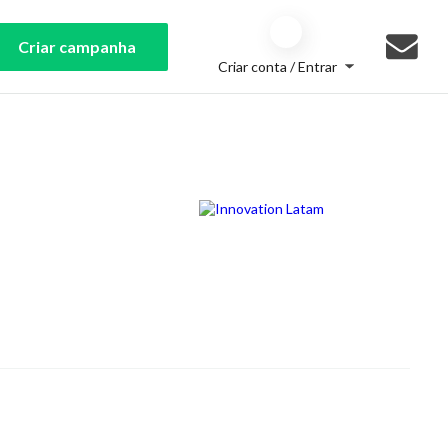
Criar campanha
Criar conta / Entrar