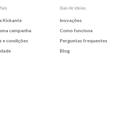
Mais
Baú de ideias
a Kickante
Inovações
 uma campanha
Como funciona
 e condições
Perguntas frequentes
idade
Blog