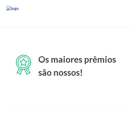
Os maiores prêmios
são nossos!